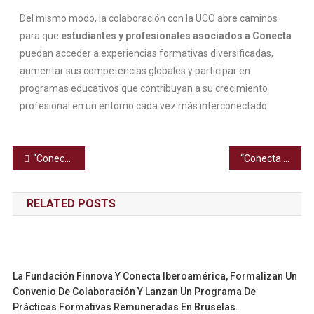
Del mismo modo, la colaboración con la UCO abre caminos
para que
estudiantes y profesionales asociados a Conecta
puedan acceder a experiencias formativas diversificadas,
aumentar sus competencias globales y participar en
programas educativos que contribuyan a su crecimiento
profesional en un entorno cada vez más interconectado.
“Conecta Iberoamérica desarrolla con éxito su Programa “Proyección Global”: una experiencia formativa intensiva que impulsa a jóvenes universitarios con visión internacional.»
“Conecta y Extremestiza: un nuevo puente de colaboración cultural y educativo entre Extremadura e Iberoamérica»
RELATED POSTS
La Fundación Finnova Y Conecta Iberoamérica, Formalizan Un
Convenio De Colaboración Y Lanzan Un Programa De
Prácticas Formativas Remuneradas En Bruselas.