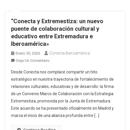
“Conecta Iberoamérica y la Universidad Católica de Oriente
(UCO) fortalecen vínculos académicos y de cooperación
internacional»
“Conecta y Extremestiza: un nuevo
“Conecta Iberoamérica desarrolla con éxito su Programa
puente de colaboración cultural y
“Proyección Global”: una experiencia formativa intensiva que
educativo entre Extremadura e
impulsa a jóvenes universitarios con visión internacional.»
Iberoamérica»
“Celebrada con éxito la II edición de la Jornada Objetivo
Conecta Iberoamerica
Enero 30, 2026
Empleabilidad»
Deja Un Comentario
«Yohania de Armas: Emprendedora del Año 2025 en España.
Un reconocimiento al liderazgo iberoamericano con impacto
Desde Conecta nos complace compartir un hito
social»
estratégico en nuestra trayectoria de fortalecimiento de
relaciones culturales, educativas y de desarrollo: la firma
de un Convenio Marco de Colaboración con la Estrategia
Extremestiza, promovida por la Junta de Extremadura.
Este acuerdo se ha presentado oficialmente en Madrid y
marca el inicio de una alianza profunda entre […]
Continue Reading