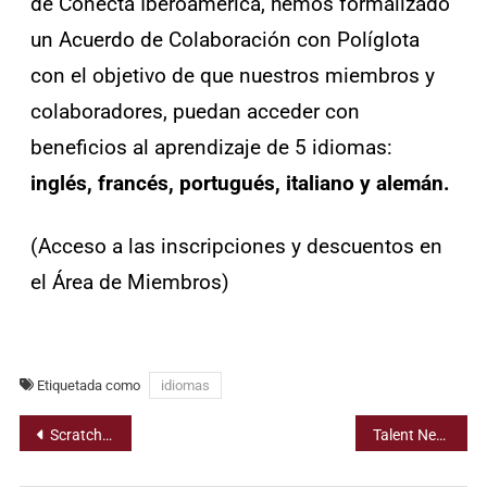
de Conecta Iberoamérica, hemos formalizado
un Acuerdo de Colaboración con Políglota
con el objetivo de que nuestros miembros y
colaboradores, puedan acceder con
beneficios al aprendizaje de 5 idiomas:
inglés, francés, portugués, italiano y alemán.
(Acceso a las inscripciones y descuentos en
el
Área de Miembros
)
Etiquetada como
idiomas
Scratchers Cuba, el proyecto que impulsa el pensamiento computacional y el aprendizaje creativo a través de la programación y la robótica educativa en edades tempranas.
Talent Network y Conecta Iberoamérica, formalizan un Convenio de Colaboración para lanzar una Certificación internacional en Soft Skills